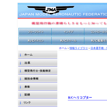
ホーム
＞
情報ライブラリ
＞
日本選手権・
R/Cヘリコプター