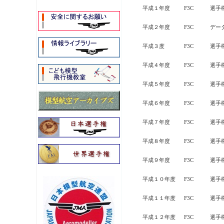
平成１年度
F3C
選手
平成２年度
F3C
デー
平成３度
F3C
選手
平成４年度
F3C
選手
平成５年度
F3C
選手
平成６年度
F3C
選手
平成７年度
F3C
選手
平成８年度
F3C
選手
平成９年度
F3C
選手
平成１０年度
F3C
選手
平成１１年度
F3C
選手
平成１２年度
F3C
選手