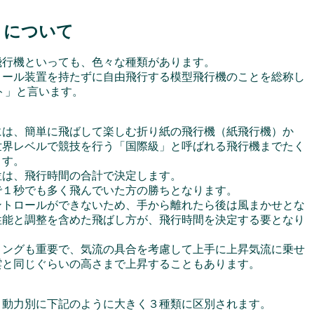
について
飛行機といっても、色々な種類があります。
ロール装置を持たずに自由飛行する模型飛行機のことを総称し
ト」と言います。
には、簡単に飛ばして楽しむ折り紙の飛行機（紙飛行機）か
世界レベルで競技を行う「国際級」と呼ばれる飛行機までたく
ます。
位は、飛行時間の合計で決定します。
で１秒でも多く飛んでいた方の勝ちとなります。
ントロールができないため、手から離れたら後は風まかせとな
性能と調整を含めた飛ばし方が、飛行時間を決定する要となり
ミングも重要で、気流の具合を考慮して上手に上昇気流に乗せ
雲と同じぐらいの高さまで上昇することもあります。
、動力別に下記のように大きく３種類に区別されます。