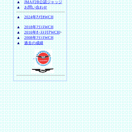
▲
JMA F2B公認ジャッジ
2026年6月25日
2
▲
お問い合わせ
した。
▲
2024年ｱﾒﾘｶWCH
2025年9月30日
2
▲
2018年ﾌﾗﾝｽWCH
た。
▲
2016年ｵｰｽﾄﾗﾘｱWCH
>
2025年9月25日
2
▲
2008年ﾌﾗﾝｽWCH
▲
過去の成績
た。
2025年9月16日
大
た。
2025年9月11日
2
た。
2025年9月 9日
1次
担当を追記
につい
2025年9月 2日
2
ップしました。
2025年8月29日
2