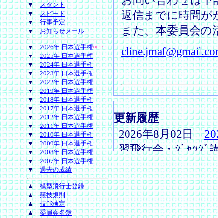
お問い合わせは下
▼
スタント
返信までに時間が
▼
スピード
▼
行事予定
また、本委員会の
▼
お知らせメール
▼
2026年 日本選手権
cline.jmaf@gmail.c
▼
2025年 日本選手権
▼
2024年 日本選手権
▼
2023年 日本選手権
▼
2022年 日本選手権
▼
2019年 日本選手権
▼
2018年 日本選手権
▼
2017年 日本選手権
更新履歴
▼
2012年 日本選手権
▼
2011年 日本選手権
2026年8月02日
2
▼
2010年 日本選手権
▼
2009年 日本選手権
習飛行会・ｼﾞｬｯｼ
▼
2008年 日本選手権
▼
2007年 日本選手権
2026年7月17日 
▼
過去の成績
たので
行事予定
にｱ
▲
模型飛行士登録
2026年7月01日
2
▲
競技規則
▲
技能検定
いてｱｯﾌﾟしました
▲
委員会名簿