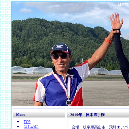
日本模
Menu
2019年 日本選手権
▼
TOP
▼
はじめに
会場 岐阜県高山市 飛騨エアパ