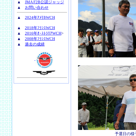
▲
JMA F2B公認ジャッジ
▲
お問い合わせ
▲
2024年ｱﾒﾘｶWCH
▲
2018年ﾌﾗﾝｽWCH
▲
2016年ｵｰｽﾄﾗﾘｱWCH
>
▲
2008年ﾌﾗﾝｽWCH
▲
過去の成績
予選日の様