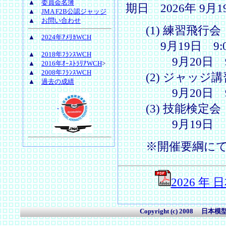
▲
委員会名簿
期日 2026年 9月1
▲
JMA F2B公認ジャッジ
▲
お問い合わせ
(1) 練習飛行
▲
2024年ｱﾒﾘｶWCH
9月19日 9:00
▲
2018年ﾌﾗﾝｽWCH
9月20日 9:0
▲
2016年ｵｰｽﾄﾗﾘｱWCH
>
▲
2008年ﾌﾗﾝｽWCH
(2) ジャッジ
▲
過去の成績
9月20日 9:0
(3) 技能検定会
9月19日 
※開催要綱に
2026 年
Copyright (c) 2008 日本