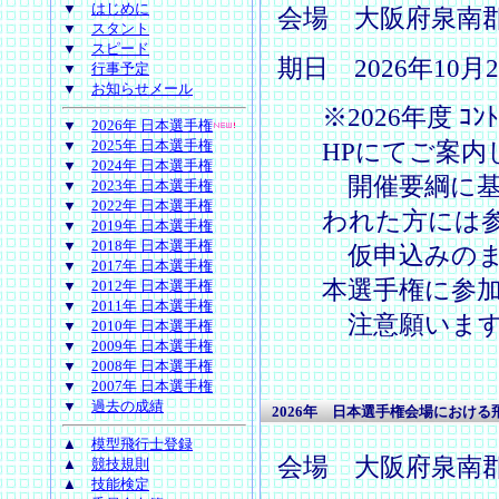
▼
はじめに
会場 大阪府泉南
▼
スタント
▼
スピード
期日 2026年10月
▼
行事予定
▼
お知らせメール
※2026年度 ｺ
▼
2026年 日本選手権
HPにてご案内
▼
2025年 日本選手権
▼
2024年 日本選手権
開催要綱に基
▼
2023年 日本選手権
▼
2022年 日本選手権
われた方には
▼
2019年 日本選手権
▼
2018年 日本選手権
仮申込みのま
▼
2017年 日本選手権
本選手権に参
▼
2012年 日本選手権
▼
2011年 日本選手権
注意願いま
▼
2010年 日本選手権
▼
2009年 日本選手権
▼
2008年 日本選手権
▼
2007年 日本選手権
▼
過去の成績
2026年 日本選手権会場におけ
▲
模型飛行士登録
会場 大阪府泉南
▲
競技規則
▲
技能検定