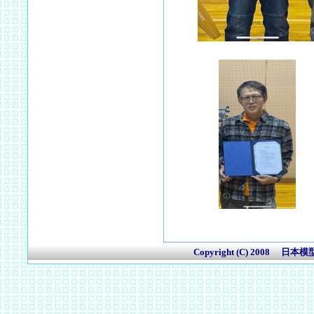
Copyright (C) 2008 日本