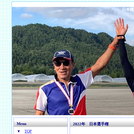
日本模
Menu
2022年 日本選手権
▼
TOP