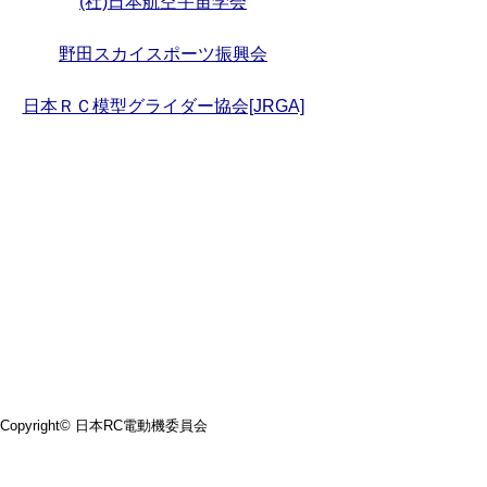
(社)日本航空宇宙学会
野田スカイスポーツ振興会
日本ＲＣ模型グライダー協会[JRGA]
Copyright© 日本RC電動機委員会