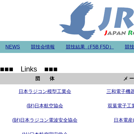
NEWS
競技会情報
競技結果（F5B F5D）
競技
■■■ Links ■■■
団 体
メ ー
日本ラジコン模型工業会
三和電子機器(
(財)日本航空協会
双葉電子工業(株
(財)日本ラジコン電波安全協会
日本電産(株